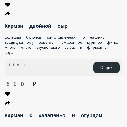
Карман с Фри
Большая булочка приготовленная по нашему
традиционному рецепту, пожаренное куриное филе,
картофель фри, много вкуснейшего сыра, и фирменный
соус.
396 г.
Опции
470 ₽
Карман двойной сыр
Большая булочка приготовленная по нашему
традиционному рецепту, пожаренное куриное филе, много