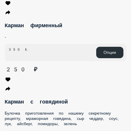
Карман + халапеньо (380гр)
Большая булочка приготовленная по нашему
традиционному рецепту, пожаренное куриное филе, много
вкуснейшего сыра, перчик халапеньо и фирменный соус.
376 г.
Опции
440 ₽
Карман фирменный
-
350 г.
Опции