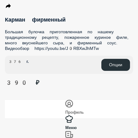
Карман с Фри и помидорами
Большая булочка приготовленная по нашему
традиционному рецепту, пожаренное куриное филе,
картофель фри, свежие помидоры, много вкуснейшего
сыра, и фирменный соус
466 г.
Опции
520 ₽
Карман фирменный
Большая булочка приготовленная по нашему
традиционному рецепту, пожаренное куриное филе, много
вкуснейшего сыра, и фирменный соус. Видеообзор
https://youtu.be/J0RBXwJhMTw