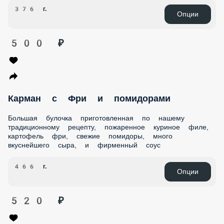
250 ₽
Карман с говядиной
Булочка приготовления по нашему секретному рецепту,
мраморная говядина, сыр чеддер, соус, лук, айсберг,
помидоры, зелень
376 г.
Опции
500 ₽