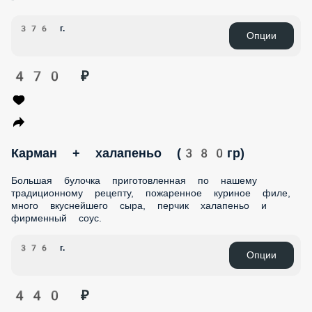
много вкуснейшего сыра, и фирменный соус.
350 г.
Опции
500 ₽
Карман с халапеньо и огурцом
-
376 г.
Опции
470 ₽